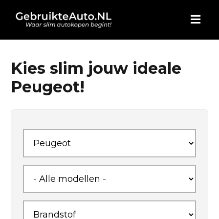
HOME
Kies slim jouw ideale
Peugeot!
AUTO KOPEN
ADVERTEREN
BLOG
WIE ZIJN WIJ
CONTACT