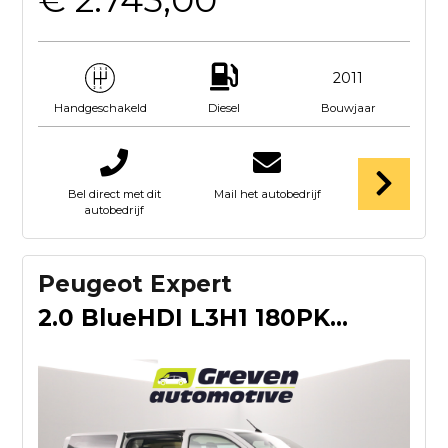
€ 2.745,00
2011
Diesel
Bouwjaar
Handgeschakeld
Bel direct met dit
Mail het autobedrijf
autobedrijf
Peugeot Expert
2.0 BlueHDI L3H1 180PK | DC | 6 Zits | Automaat | Airco | Cr