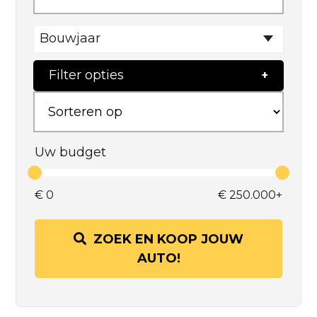
Bouwjaar
Filter opties
Uw budget
€
0
€
250.000+
ZOEK EN KOOP JOUW
AUTO!