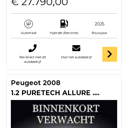
€ 27.790,00
2025
Hybride (Benzine)
Bouwjaar
Automaat
Bel direct met dit
Mail het autobedrijf
autobedrijf
Peugeot 2008
1.2 PURETECH ALLURE . NAVI CAMERA CRUISE AIRCO