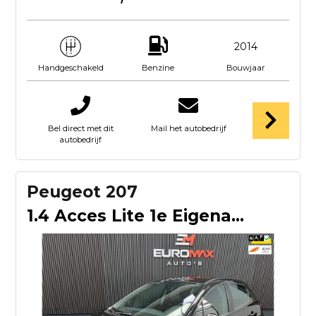
2014
Benzine
Bouwjaar
Handgeschakeld
Bel direct met dit
Mail het autobedrijf
autobedrijf
Peugeot 207
1.4 Acces Lite 1e Eigenaar - NAP - Airco - Distr Verv.