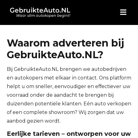
HOME
Waarom adverteren bij
GebruikteAuto.NL?
AUTO KOPEN
Bij GebruikteAuto.NL brengen we autobedrijven
ADVERTEREN
en autokopers met elkaar in contact. Ons platform
helpt u om sneller, eenvoudiger en effectiever uw
BLOG
voorraad onder de aandacht te brengen bij
duizenden potentiële klanten. Eén auto verkopen
WIE ZIJN WIJ
of een complete showroom? Wij zorgen dat uw
aanbod gezien wordt.
CONTACT
Eerlijke tarieven – ontworpen voor uw