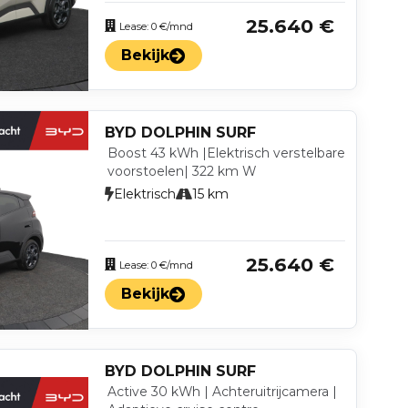
25.640 €
Lease: 0 €/mnd
Bekijk
BYD DOLPHIN SURF
Boost 43 kWh |Elektrisch verstelbare
voorstoelen​| 322 km W
Elektrisch
15 km
25.640 €
Lease: 0 €/mnd
Bekijk
BYD DOLPHIN SURF
Active 30 kWh | Achteruitrijcamera |