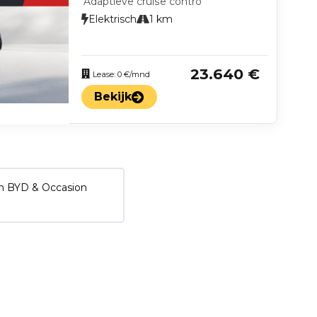
Adaptieve cruise contro
Elektrisch
1 km
23.640 €
Lease: 0 €/mnd
Bekijk
n BYD & Occasion