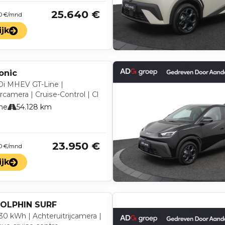
25.640 €
 0 €/mnd
ijk
onic
GDi MHEV GT-Line |
camera | Cruise-Control | Cl
ne
54.128 km
23.950 €
 0 €/mnd
ijk
OLPHIN SURF
30 kWh | Achteruitrijcamera |