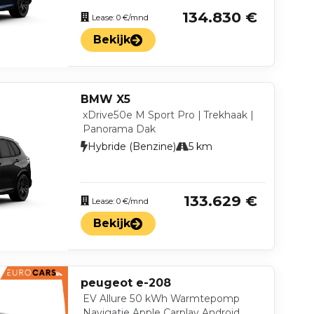
134.830 €
Lease: 0 €/mnd
Bekijk
BMW X5
xDrive50e M Sport Pro | Trekhaak |
Panorama Dak
Hybride (Benzine)
5 km
133.629 €
Lease: 0 €/mnd
Bekijk
peugeot e-208
EV Allure 50 kWh Warmtepomp
Navigatie Apple Carplay Android