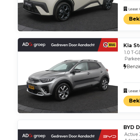
Lease:
Bek
Kia St
1.0 T-
Parkeer
Benzi
Lease:
Bek
BYD D
Active 