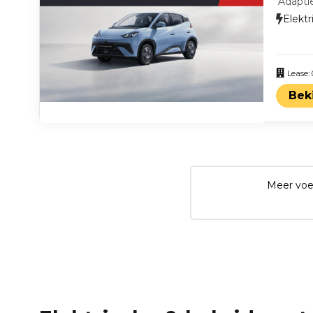
Adapti
Elektr
Lease:
Bek
Meer voe