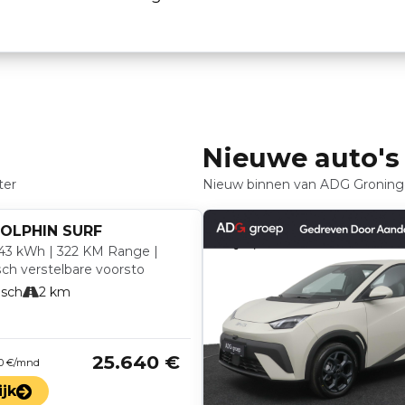
Nieuwe auto's
ter
Nieuw binnen van ADG Groning
OLPHIN SURF
43 kWh | 322 KM Range |
sch verstelbare voorsto
isch
2 km
25.640 €
 0 €/mnd
ijk