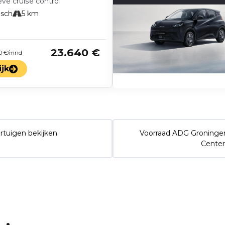
eve cruise contro
isch
5 km
23.640 €
 0 €/mnd
ijk
rtuigen bekijken
Voorraad ADG Groninge
Center