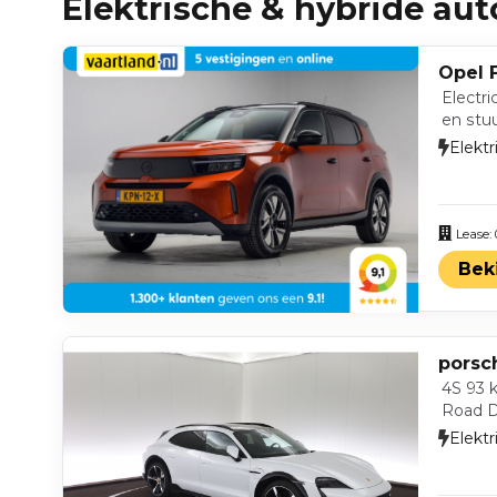
Elektrische & hybride aut
Opel 
Electr
en stu
Elektr
Lease:
Bek
porsc
4S 93 
Road D
Elektr