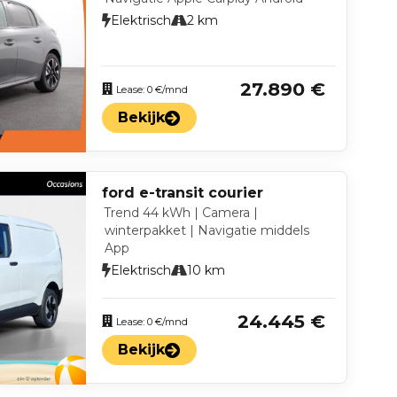
Elektrisch
2 km
27.890 €
Lease: 0 €/mnd
Bekijk
ford e-transit courier
Trend 44 kWh | Camera |
winterpakket | Navigatie middels
App
Elektrisch
10 km
24.445 €
Lease: 0 €/mnd
Bekijk