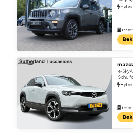
Hybri
Lease:
Bek
mazd
e-SkyA
Schuif
Hybri
Lease:
Bek