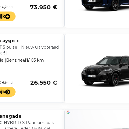
73.950 €
 0 €/mnd
ijk
a aygo x
115 pulse | Nieuw uit voorraad
ar! |
de (Benzine)
103 km
26.550 €
 0 €/mnd
ijk
renegade
40 HYBRID S Panoramadak
y Camera Leder 3.628 KM