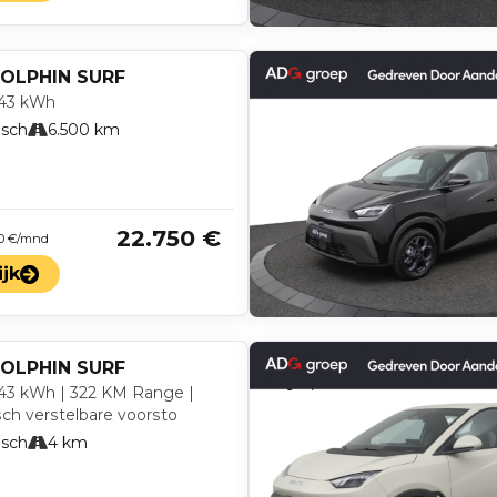
OLPHIN SURF
43 kWh
isch
6.500 km
22.750 €
 0 €/mnd
ijk
OLPHIN SURF
43 kWh | 322 KM Range |
sch verstelbare voorsto
isch
4 km