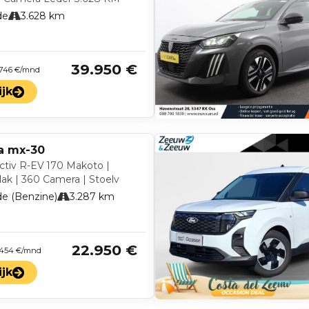
de
3.628 km
39.950 €
 746 €/mnd
ijk
a mx-30
ctiv R-EV 170 Makoto |
dak | 360 Camera | Stoelv
de (Benzine)
3.287 km
22.950 €
 454 €/mnd
ijk