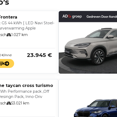
o’s
Frontera
ic GS 44 kWh [ LED Navi Stoel-
urverwarming Apple
isch
1.027 km
23.945 €
 0 €/mnd
ijk
he taycan cross turismo
kWh Performance pack ,Off
esingn Pack, Inno-Driv
isch
53.021 km