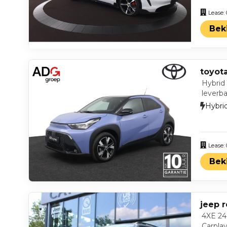
Lease:
Bek
toyot
Hybrid 
leverba
Hybri
Lease:
Bek
jeep 
4XE 2
Carpla