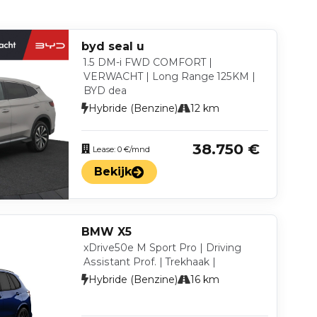
byd seal u
1.5 DM-i FWD COMFORT |
VERWACHT | Long Range 125KM |
BYD dea
Hybride (Benzine)
12 km
38.750 €
Lease: 0 €/mnd
Bekijk
BMW X5
xDrive50e M Sport Pro | Driving
Assistant Prof. | Trekhaak |
Hybride (Benzine)
16 km