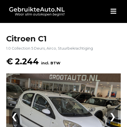
HOME
Citroen C1
1.0 Collection 5 Deurs, Airco, Stuurbekrachtiging
AUTO KOPEN
€ 2.244
incl. BTW
ADVERTEREN
BLOG
WIE ZIJN WIJ
CONTACT
❮
❯