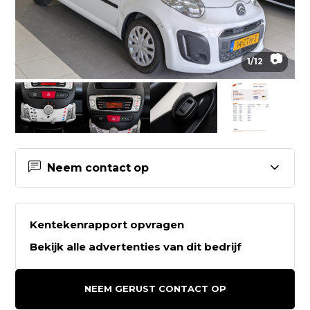
📷
1
/
12
Neem contact op
Contactgegevens Grootauto-Van
Es B.V.
Kentekenrapport opvragen
Bekijk alle advertenties van dit bedrijf
Grootauto-Van Es B.V.
Eemweg 29K
NEEM GERUST CONTACT OP
3755LC EEMNES