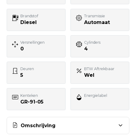
Telefoonnummer
Brandstof
Transmissie
Diesel
Automaat
Uw bericht
Versnellingen
Cylinders
0
4
Deuren
BTW Aftrekbaar
5
Wel
BERICHT VERSTUREN
Kenteken
Energielabel
GR-91-05
Omschrijving