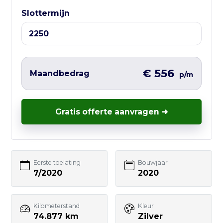
⏰ Openingstijden:
Slottermijn
Ma t/m Vr — 10:00 tot 17:00
Liever direct contact?
Vul hieronder het korte formulier in en
€ 556
Maandbedrag
p/m
wij nemen zo snel mogelijk contact met
je op – vaak nog dezelfde werkdag.
Gratis offerte aanvragen ➜
Uw naam
Eerste toelating
Bouwjaar
7/2020
2020
E-mailadres
Kilometerstand
Kleur
74.877 km
Zilver