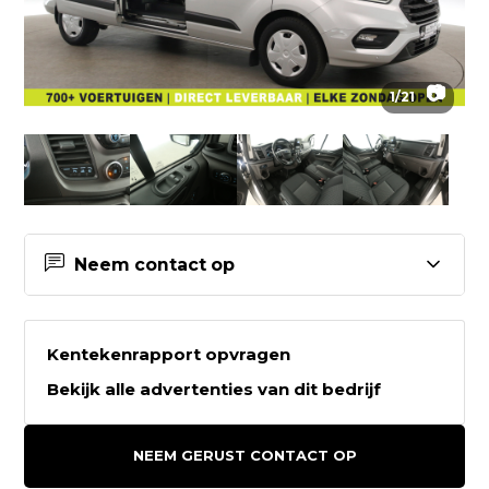
📷
1
/
21
Neem contact op
Contactgegevens Greven
Automotive
Kentekenrapport opvragen
Bekijk alle advertenties van dit bedrijf
Greven Automotive
Oosterstraat 9
NEEM GERUST CONTACT OP
9502EC STADSKANAAL