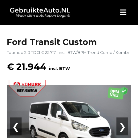
HOME
Ford Transit Custom
Tourneo 2.0 TDCI € 25.717,- incl. BTW/BPM Trend Combi/ Kombi
AUTO KOPEN
€ 21.944
incl. BTW
ADVERTEREN
BLOG
WIE ZIJN WIJ
CONTACT
❮
❯