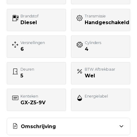
Brandstof
Transmissie
Uw bericht
Diesel
Handgeschakeld
Versnellingen
Cylinders
6
4
BERICHT VERSTUREN
Deuren
BTW Aftrekbaar
5
Wel
Kenteken
Energielabel
GX-Z5-9V
Omschrijving