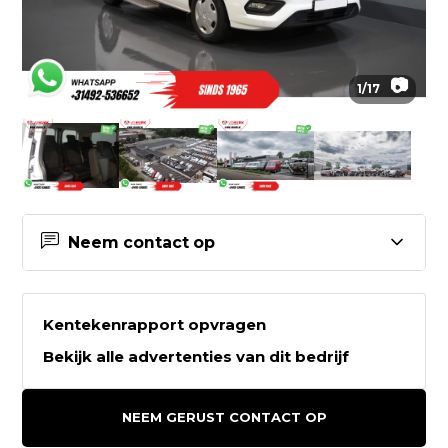
📷
1
/
17
Neem contact op
Contactgegevens Van den Hurk
Bedrijfswagens B.V.
Kentekenrapport opvragen
Bekijk alle advertenties van dit bedrijf
Van den Hurk Bedrijfswagens B.V.
Kanaaldijk Z.W. 7b
NEEM GERUST CONTACT OP
5706LD HELMOND