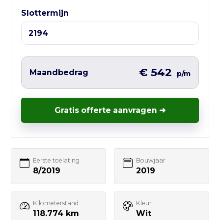
Slottermijn
Liever direct contact?
Vul hieronder het korte formulier in en
wij nemen zo snel mogelijk contact met
je op – vaak nog dezelfde werkdag.
€ 542
Maandbedrag
p/m
Gratis offerte aanvragen ➜
Uw naam
Eerste toelating
Bouwjaar
E-mailadres
8/2019
2019
Kilometerstand
Kleur
Telefoonnummer
118.774 km
Wit