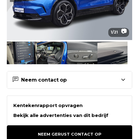
📷
1
/
21
Neem contact op
Contactgegevens Ford Sutherland
Drachten
Kentekenrapport opvragen
Bekijk alle advertenties van dit bedrijf
Ford Sutherland Drachten
Jade 5
NEEM GERUST CONTACT OP
9207GL DRACHTEN