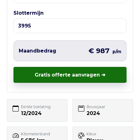
⏰ Openingstijden:
Ma t/m Vr — 10:00 tot 17:00
Slottermijn
Liever direct contact?
Vul hieronder het korte formulier in en
wij nemen zo snel mogelijk contact met
€ 987
Maandbedrag
p/m
je op – vaak nog dezelfde werkdag.
Gratis offerte aanvragen ➜
Uw naam
Eerste toelating
Bouwjaar
12/2024
2024
E-mailadres
Kilometerstand
Kleur