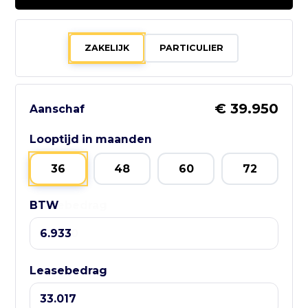
0512 - 881010
ZAKELIJK
PARTICULIER
Bezoek website adverteerder
€ 39.950
Aanschaf
Zo bereik je
Looptijd in maanden
GebruikteAuto.NL:
36
48
60
72
📱 WhatsApp:
BTW
Leasebedrag
085-060 3662
📧 E-mail:
info@gebruikteauto.nl
🏢 KvK:
Leasebedrag
02092618