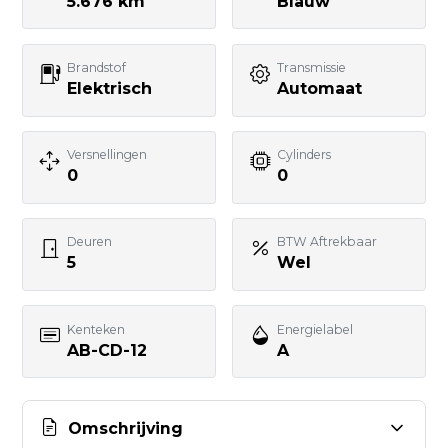
5.676 km
Blauw
Telefoonnummer
Brandstof
Transmissie
Elektrisch
Automaat
Uw bericht
Versnellingen
Cylinders
0
0
Deuren
BTW Aftrekbaar
5
Wel
BERICHT VERSTUREN
Kenteken
Energielabel
AB-CD-12
A
Omschrijving