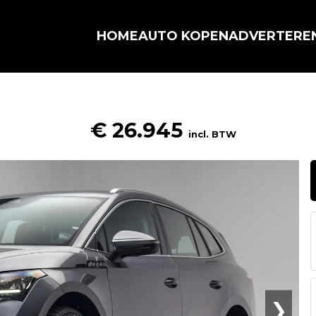
HOME
AUTO KOPEN
ADVERTERE
€ 26.945
incl. BTW
❯