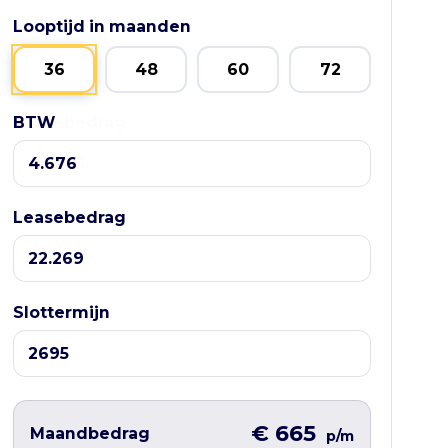
Looptijd in maanden
36
48
60
72
BTW
Leasebedrag
Leasebedrag
Slottermijn
€ 665
Maandbedrag
p/m