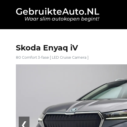
Skoda Enyaq iV
80 Comfort 3-fase [ LED Cruise Camera ]
❮