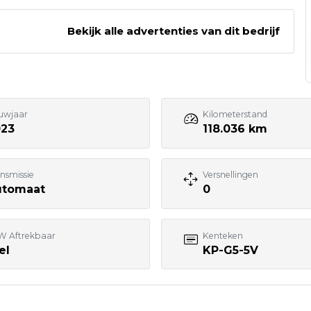
Bekijk alle advertenties van dit bedrijf
Bezoek website adverteerder
uwjaar
Kilometerstand
023
118.036 km
nsmissie
Versnellingen
utomaat
0
W Aftrekbaar
Kenteken
el
KP-G5-5V
7:00