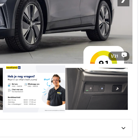
📷
1
/
21