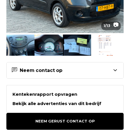
📷
1
/
13
Neem contact op
Contactgegevens Car Experts
Breda
Kentekenrapport opvragen
Bekijk alle advertenties van dit bedrijf
Car Experts Breda
Konijnenberg 40
NEEM GERUST CONTACT OP
4825BD BREDA