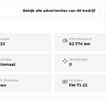
e Waalwijk
Bekijk alle advertenties van dit bedrijf
lead@renova.nl
Bezoek website adverteerder
uwjaar
Kilometerstand
022
62.774 km
nsmissie
Versnellingen
utomaat
0
W Aftrekbaar
Kenteken
een
FM-71-22
7:00