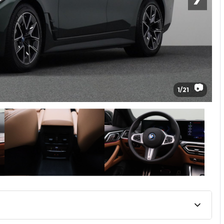
📷
1
/
21