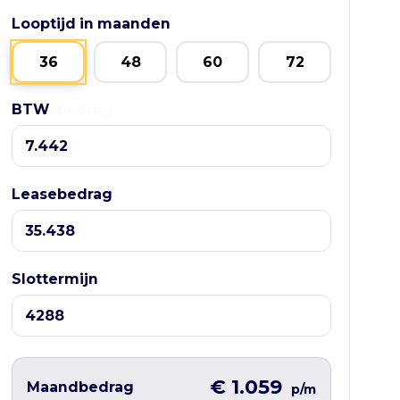
Looptijd in maanden
36
48
60
72
BTW
Leasebedrag
Leasebedrag
Slottermijn
€ 1.059
Maandbedrag
p/m