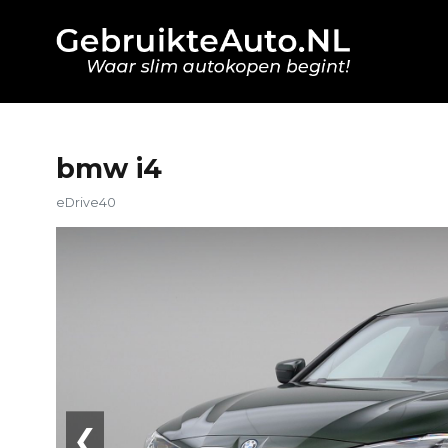
bmw i4
eDrive40
❮