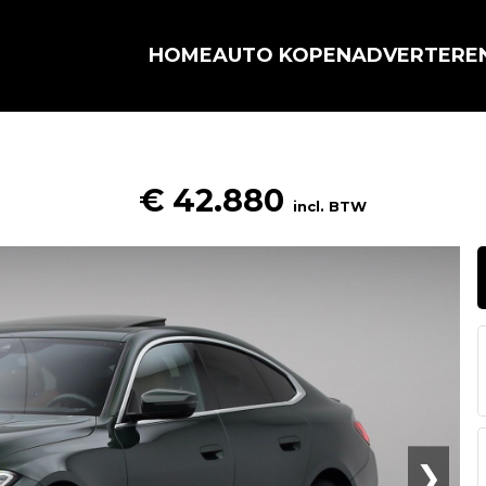
HOME
AUTO KOPEN
ADVERTERE
€ 42.880
incl. BTW
❯