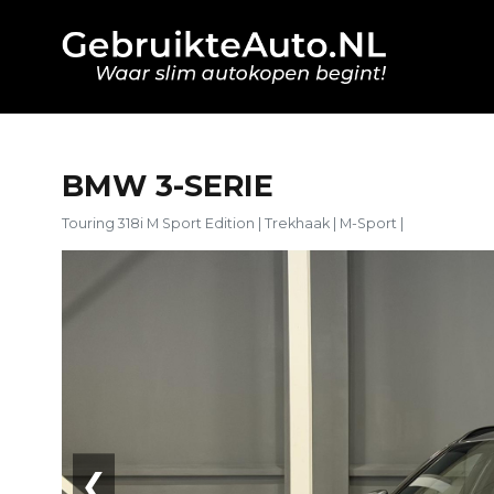
BMW 3-SERIE
Touring 318i M Sport Edition | Trekhaak | M-Sport |
❮