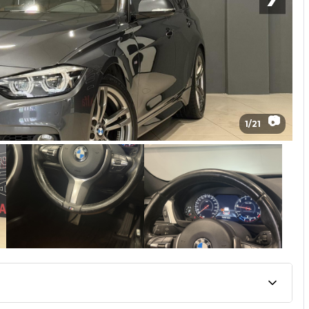
📷
1
/
21