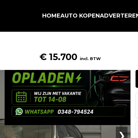
HOME
AUTO KOPEN
ADVERTERE
€ 15.700
incl. BTW
❯