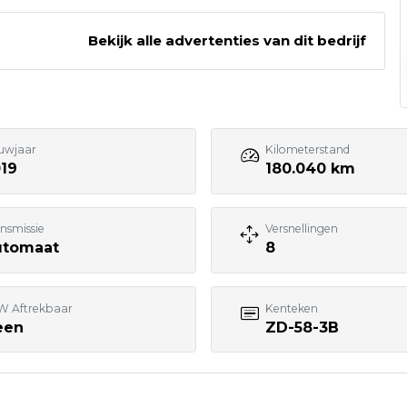
Bekijk alle advertenties van dit bedrijf
Bezoek website adverteerder
uwjaar
Kilometerstand
19
180.040 km
nsmissie
Versnellingen
utomaat
8
W Aftrekbaar
Kenteken
een
ZD-58-3B
7:00