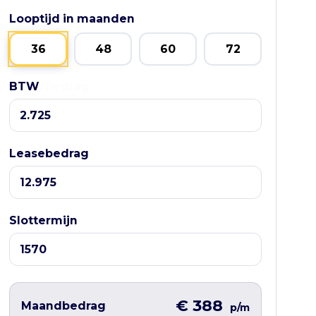
Looptijd in maanden
36
48
60
72
BTW
Leasebedrag
Leasebedrag
Slottermijn
€ 388
Maandbedrag
p/m