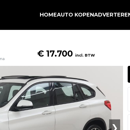
HOME
AUTO KOPEN
ADVERTERE
€ 17.700
incl. BTW
ama
❯