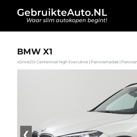
BMW X1
xDrive20i Centennial High Executive | Panoramadak | Panor
❮