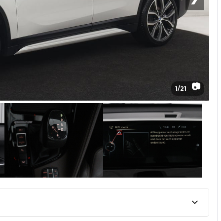
📷
1
/
21