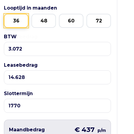
Looptijd in maanden
36
48
60
72
BTW
Leasebedrag
Leasebedrag
Slottermijn
€ 437
Maandbedrag
p/m