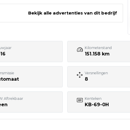
Bekijk alle advertenties van dit bedrijf
0341 - 799554
Bezoek website adverteerder
uwjaar
Kilometerstand
16
151.158 km
nsmissie
Versnellingen
utomaat
8
W Aftrekbaar
Kenteken
een
KB-69-0H
7:00