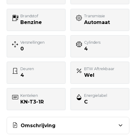
Uw bericht
Brandstof
Transmissie
Benzine
Automaat
Versnellingen
Cylinders
0
4
BERICHT VERSTUREN
Deuren
BTW Aftrekbaar
4
Wel
Kenteken
Energielabel
KN-T3-1R
C
Omschrijving