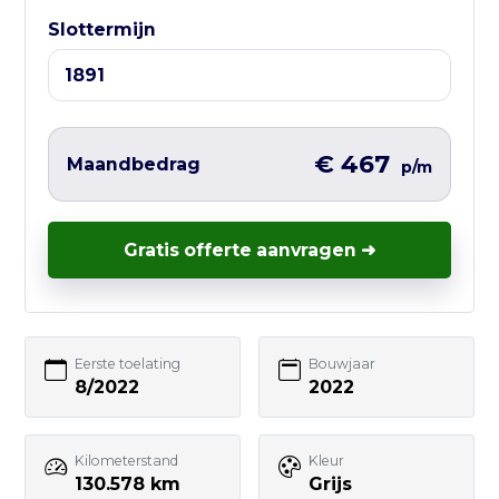
Liever direct contact?
Slottermijn
Vul hieronder het korte formulier in en
wij nemen zo snel mogelijk contact met
je op – vaak nog dezelfde werkdag.
€ 467
Maandbedrag
p/m
Gratis offerte aanvragen ➜
Uw naam
E-mailadres
Eerste toelating
Bouwjaar
8/2022
2022
Telefoonnummer
Kilometerstand
Kleur
130.578 km
Grijs