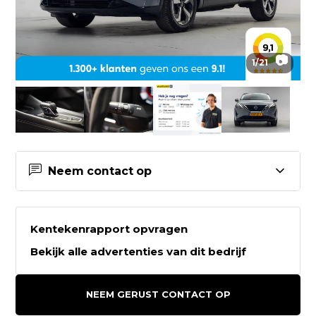
📷
1
/
21
Neem contact op
Contactgegevens Vaartland.nl
Kentekenrapport opvragen
Vaartland.nl
Bekijk alle advertenties van dit bedrijf
't Vaartland 7
2821LH STOLWIJK
NEEM GERUST CONTACT OP