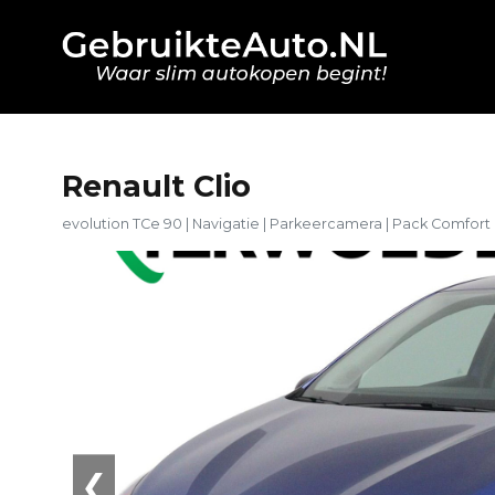
Renault Clio
evolution TCe 90 | Navigatie | Parkeercamera | Pack Comfort
❮