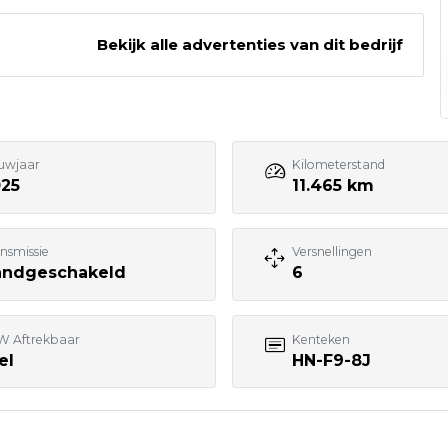
eveen
Bekijk alle advertenties van dit bedrijf
Bezoek website adverteerder
uwjaar
Kilometerstand
025
11.465 km
nsmissie
Versnellingen
andgeschakeld
6
W Aftrekbaar
Kenteken
el
HN-F9-8J
7:00