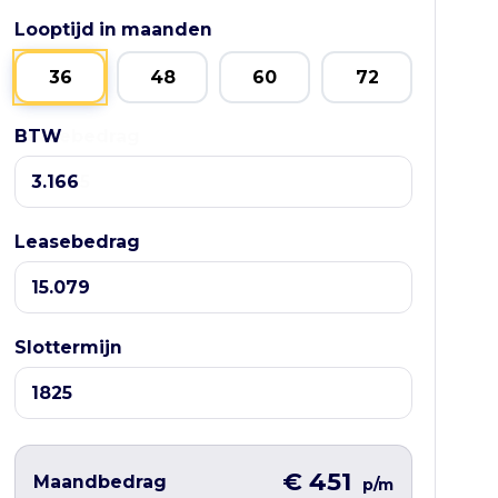
Looptijd in maanden
36
48
60
72
BTW
Leasebedrag
Leasebedrag
Slottermijn
€ 451
Maandbedrag
p/m