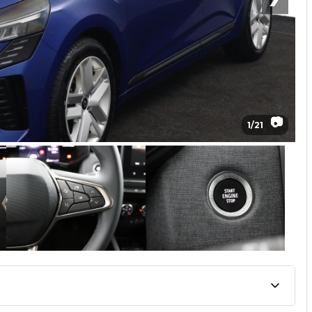
📷
1
/
21