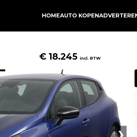
HOME
AUTO KOPEN
ADVERTERE
€ 18.245
incl. BTW
❯