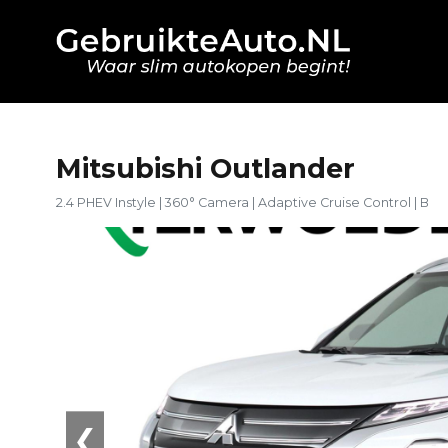
Mitsubishi Outlander
2.4 PHEV Instyle | 360° Camera | Adaptive Cruise Control | B
❮