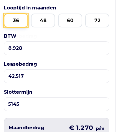
Looptijd in maanden
36
48
60
72
BTW
Leasebedrag
Leasebedrag
Slottermijn
€ 1.270
Maandbedrag
p/m