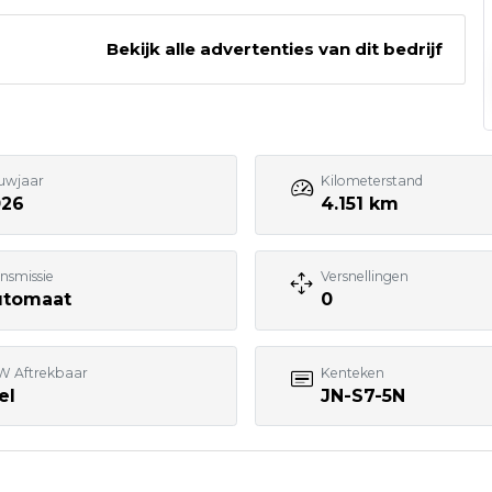
n
Bekijk alle advertenties van dit bedrijf
0591 - 669090
Bezoek website adverteerder
uwjaar
Kilometerstand
026
4.151 km
nsmissie
Versnellingen
utomaat
0
W Aftrekbaar
Kenteken
el
JN-S7-5N
7:00