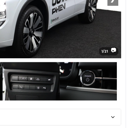
📷
1
/
21