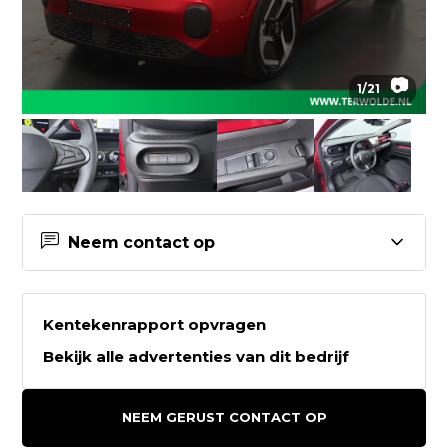
📷
1
/
21
Neem contact op
Contactgegevens Terwolde
Delfzijl
Kentekenrapport opvragen
Bekijk alle advertenties van dit bedrijf
Terwolde Delfzijl
Sikkel 2
NEEM GERUST CONTACT OP
9932BD DELFZIJL