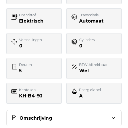
Telefoonnummer
Brandstof
Transmissie
Elektrisch
Automaat
Uw bericht
Versnellingen
Cylinders
0
0
Deuren
BTW Aftrekbaar
5
Wel
BERICHT VERSTUREN
Kenteken
Energielabel
KH-B4-9J
A
Omschrijving