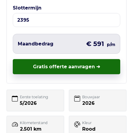
Ma t/m Vr — 10:00 tot 17:00
Slottermijn
Liever direct contact?
Vul hieronder het korte formulier in en
wij nemen zo snel mogelijk contact met
€ 591
Maandbedrag
p/m
je op – vaak nog dezelfde werkdag.
Gratis offerte aanvragen ➜
Uw naam
Eerste toelating
Bouwjaar
5/2026
2026
E-mailadres
Kilometerstand
Kleur
2.501 km
Rood