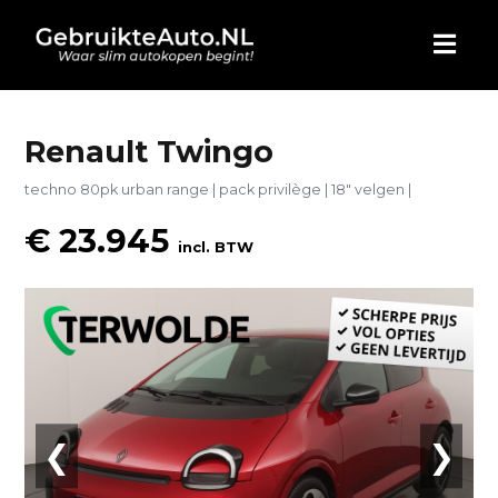
HOME
Renault Twingo
techno 80pk urban range | pack privilège | 18" velgen |
AUTO KOPEN
€ 23.945
incl. BTW
ADVERTEREN
BLOG
WIE ZIJN WIJ
CONTACT
❮
❯