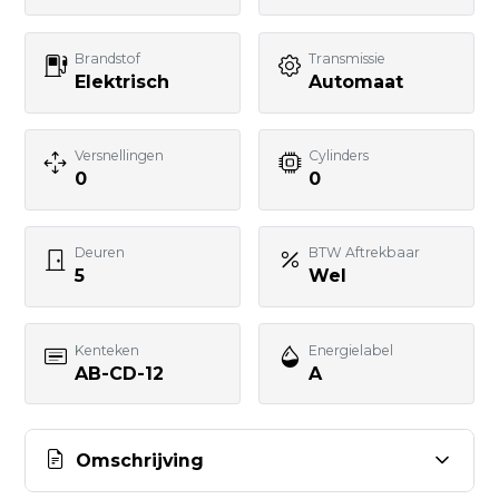
Telefoonnummer
Brandstof
Transmissie
Elektrisch
Automaat
Uw bericht
Versnellingen
Cylinders
0
0
Deuren
BTW Aftrekbaar
5
Wel
BERICHT VERSTUREN
Kenteken
Energielabel
AB-CD-12
A
Omschrijving