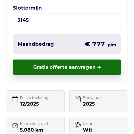
Ma t/m Vr — 10:00 tot 17:00
Slottermijn
Liever direct contact?
Vul hieronder het korte formulier in en
wij nemen zo snel mogelijk contact met
€ 777
Maandbedrag
p/m
je op – vaak nog dezelfde werkdag.
Gratis offerte aanvragen ➜
Uw naam
Eerste toelating
Bouwjaar
12/2025
2025
E-mailadres
Kilometerstand
Kleur
5.080 km
Wit