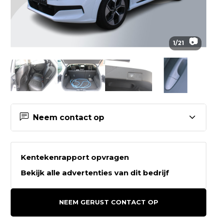
📷
1
/
21
Neem contact op
Contactgegevens Ford Sutherland
Sneek
Kentekenrapport opvragen
Bekijk alle advertenties van dit bedrijf
Ford Sutherland Sneek
Kolenbranderstraat 5b
NEEM GERUST CONTACT OP
8601VC SNEEK