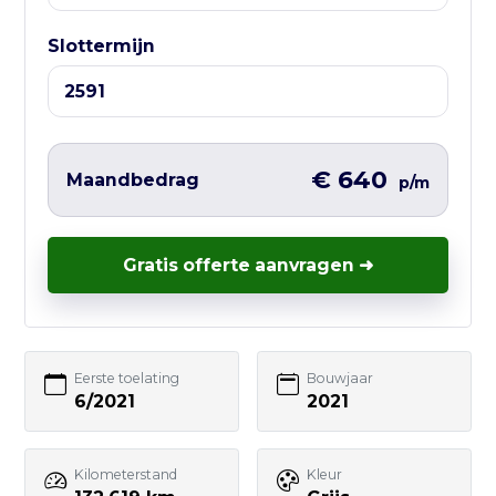
Liever direct contact?
Slottermijn
Vul hieronder het korte formulier in en
wij nemen zo snel mogelijk contact met
je op – vaak nog dezelfde werkdag.
€ 640
Maandbedrag
p/m
Gratis offerte aanvragen ➜
Uw naam
E-mailadres
Eerste toelating
Bouwjaar
6/2021
2021
Telefoonnummer
Kilometerstand
Kleur