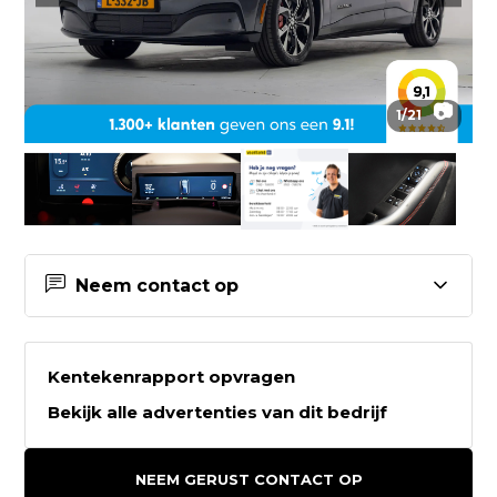
📷
1
/
21
Neem contact op
Contactgegevens Vaartland.nl
Kentekenrapport opvragen
Vaartland.nl
Bekijk alle advertenties van dit bedrijf
't Vaartland 7
2821LH STOLWIJK
NEEM GERUST CONTACT OP