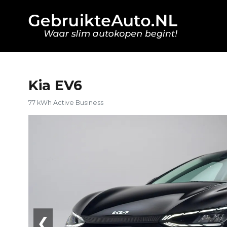
Kia EV6
77 kWh Active Business
❮