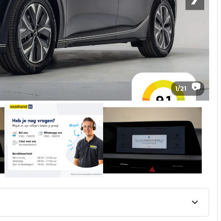
📷
1
/
21