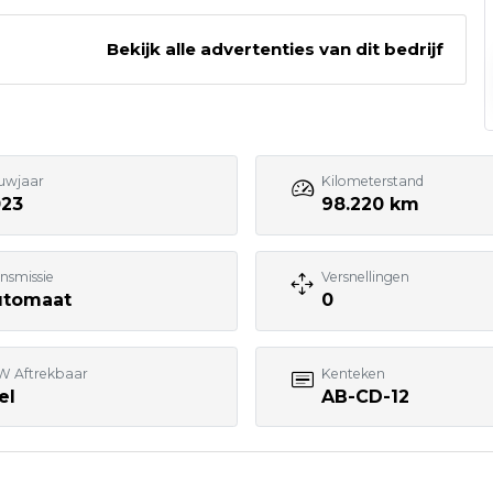
Bekijk alle advertenties van dit bedrijf
Bezoek website adverteerder
uwjaar
Kilometerstand
023
98.220 km
nsmissie
Versnellingen
utomaat
0
W Aftrekbaar
Kenteken
el
AB-CD-12
7:00