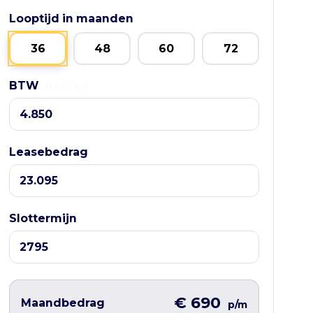
Looptijd in maanden
36
48
60
72
BTW
Leasebedrag
Leasebedrag
Slottermijn
€ 690
Maandbedrag
p/m