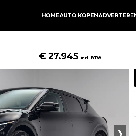
HOME
AUTO KOPEN
ADVERTERE
€ 27.945
incl. BTW
❯