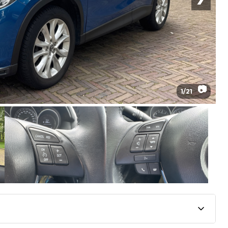
📷
1
/
21