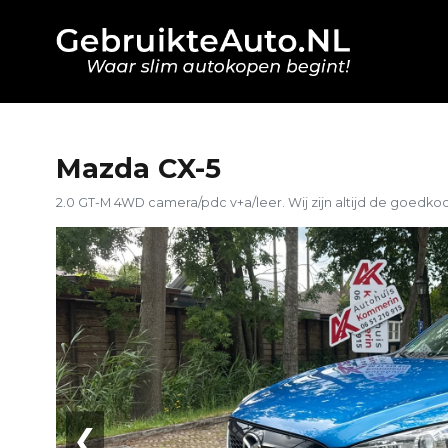
Mazda CX-5
2.0 GT-M 4WD camera/pdc v+a/leer. Wij zijn altijd de goedko
❮