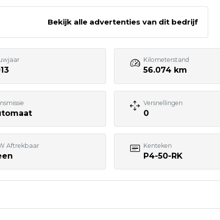
rin
Bekijk alle advertenties van dit bedrijf
Bezoek website adverteerder
uwjaar
Kilometerstand
13
56.074 km
nsmissie
Versnellingen
utomaat
0
W Aftrekbaar
Kenteken
een
P4-50-RK
7:00