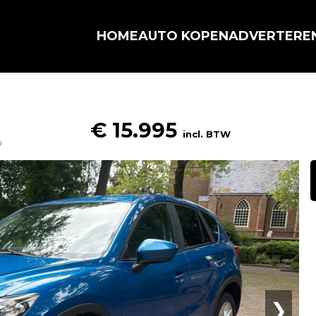
HOME
AUTO KOPEN
ADVERTERE
€ 15.995
incl. BTW
o
❯