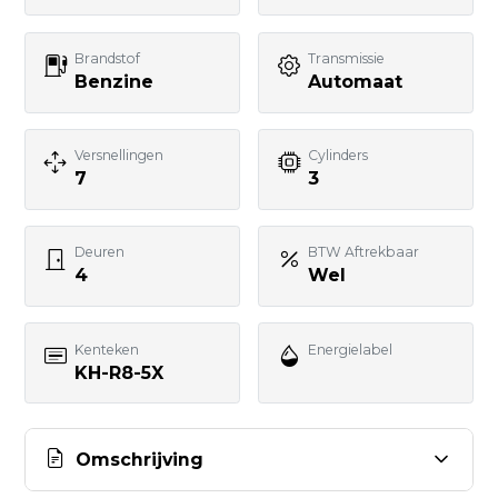
Uw bericht
Brandstof
Transmissie
Benzine
Automaat
Versnellingen
Cylinders
7
3
BERICHT VERSTUREN
Deuren
BTW Aftrekbaar
4
Wel
Kenteken
Energielabel
KH-R8-5X
Omschrijving