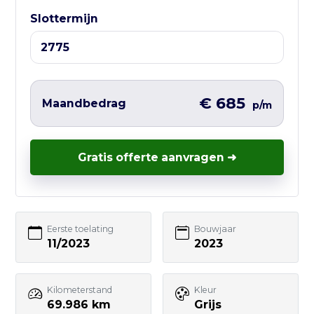
Liever direct contact?
Slottermijn
Vul hieronder het korte formulier in en
wij nemen zo snel mogelijk contact met
je op – vaak nog dezelfde werkdag.
€ 685
Maandbedrag
p/m
Gratis offerte aanvragen ➜
Uw naam
E-mailadres
Eerste toelating
Bouwjaar
11/2023
2023
Telefoonnummer
Kilometerstand
Kleur
69.986 km
Grijs