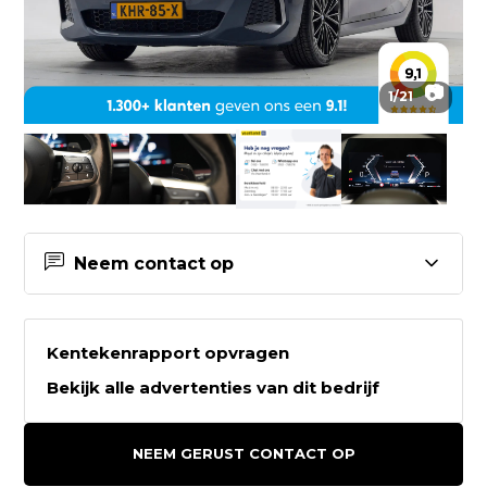
📷
1
/
21
Neem contact op
Contactgegevens Vaartland.nl
Kentekenrapport opvragen
Vaartland.nl
Bekijk alle advertenties van dit bedrijf
't Vaartland 7
2821LH STOLWIJK
NEEM GERUST CONTACT OP