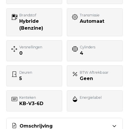
Telefoonnummer
Brandstof
Transmissie
Hybride
Automaat
Uw bericht
(Benzine)
Versnellingen
Cylinders
0
4
BERICHT VERSTUREN
Deuren
BTW Aftrekbaar
5
Geen
Kenteken
Energielabel
KB-V3-6D
Omschrijving