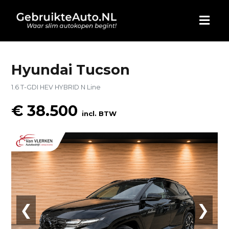
HOME
Hyundai Tucson
1.6 T-GDI HEV HYBRID N Line
AUTO KOPEN
€ 38.500
incl. BTW
ADVERTEREN
BLOG
WIE ZIJN WIJ
CONTACT
❮
❯