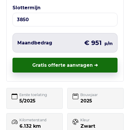
Ma t/m Vr — 10:00 tot 17:00
Slottermijn
Liever direct contact?
Vul hieronder het korte formulier in en
wij nemen zo snel mogelijk contact met
€ 951
Maandbedrag
p/m
je op – vaak nog dezelfde werkdag.
Gratis offerte aanvragen ➜
Uw naam
Eerste toelating
Bouwjaar
5/2025
2025
E-mailadres
Kilometerstand
Kleur
6.132 km
Zwart