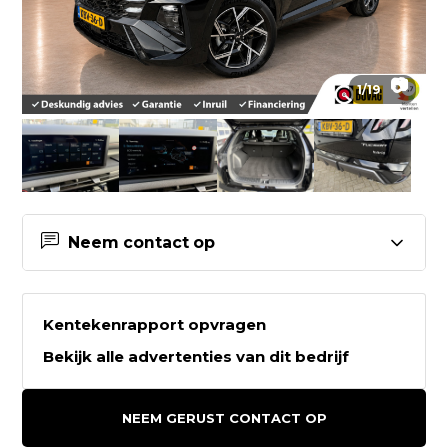
📷
1
/
19
Neem contact op
Contactgegevens Autobedrijf van
Vlerken B.V.
Kentekenrapport opvragen
Bekijk alle advertenties van dit bedrijf
Autobedrijf van Vlerken B.V.
Industrieweg 50
NEEM GERUST CONTACT OP
5731HR MIERLO