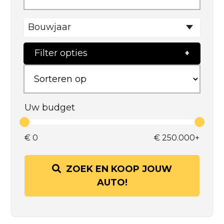
Bouwjaar
Filter opties
Uw budget
€
0
€
250.000+
ZOEK EN KOOP JOUW
AUTO!