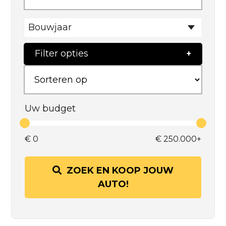
Bouwjaar
Filter opties
Uw budget
€
0
€
250.000+
ZOEK EN KOOP JOUW
AUTO!