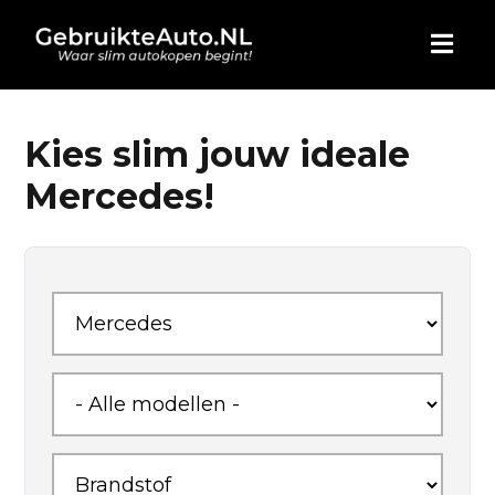
HOME
Kies slim jouw ideale
Mercedes!
AUTO KOPEN
ADVERTEREN
BLOG
WIE ZIJN WIJ
CONTACT