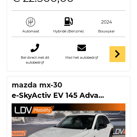
2024
Hybride (Benzine)
Bouwjaar
Automaat
Bel direct met dit
Mail het autobedrijf
autobedrijf
mazda mx-30
e-SkyActiv EV 145 Advantage 36 kWh