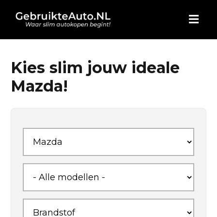
HOME
Kies slim jouw ideale
Mazda!
AUTO KOPEN
ADVERTEREN
BLOG
WIE ZIJN WIJ
CONTACT