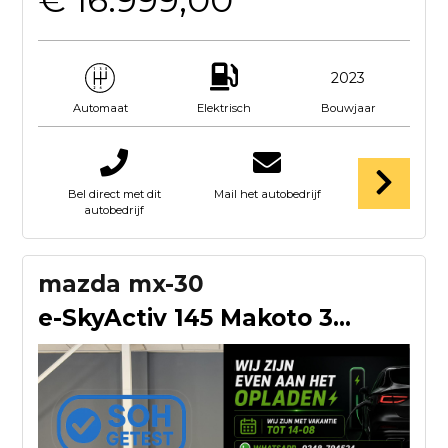
€ 16.999,00
2023
Elektrisch
Bouwjaar
Automaat
Bel direct met dit
Mail het autobedrijf
autobedrijf
mazda mx-30
e-SkyActiv 145 Makoto 36 kWh | Panorama dak | SOH 94% | BOSE