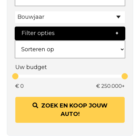
Bouwjaar
Filter opties
Uw budget
€
0
€
250.000+
ZOEK EN KOOP JOUW
AUTO!