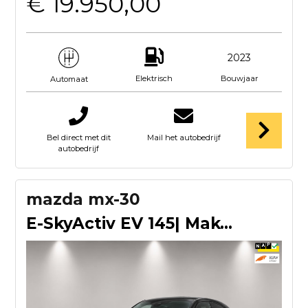
€ 19.950,00
2023
Elektrisch
Bouwjaar
Automaat
Bel direct met dit
Mail het autobedrijf
autobedrijf
mazda mx-30
E-SkyActiv EV 145| Makoto Premium Pack| LUXE|PANO|