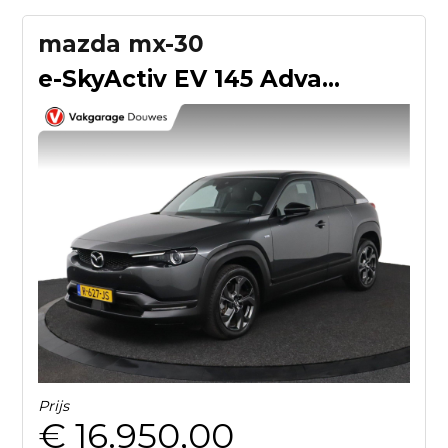
mazda mx-30
e-SkyActiv EV 145 Advantage 36 kWh |NAP|1e eigenaar|Camera|S
Prijs
€ 16.950,00