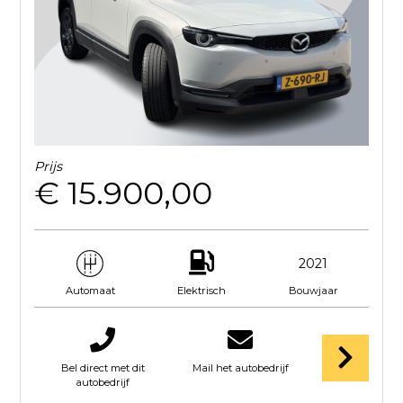
Prijs
€ 15.900,00
2021
Elektrisch
Bouwjaar
Automaat
Bel direct met dit
Mail het autobedrijf
autobedrijf