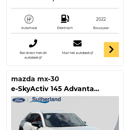
2022
Elektrisch
Bouwjaar
Automaat
Bel direct met dit
Mail het autobedrijf
autobedrijf
mazda mx-30
e-SkyActiv 145 Advantage 36 kWh Head-up Display | ACC | BLIS