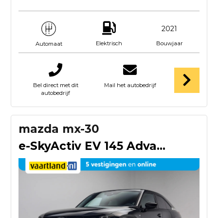
2021
Elektrisch
Bouwjaar
Automaat
Bel direct met dit
Mail het autobedrijf
autobedrijf
mazda mx-30
e-SkyActiv EV 145 Advantage 36 kWh [ Apple/Android Camera Na