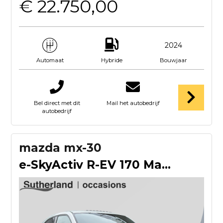
€ 22.750,00
2024
Hybride
Bouwjaar
Automaat
Bel direct met dit
Mail het autobedrijf
autobedrijf
mazda mx-30
e-SkyActiv R-EV 170 Makoto | Schuifdak | 360 Camera | Stoelv