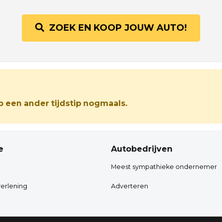
ZOEK EN KOOP JOUW AUTO!
 een ander tijdstip nogmaals.
e
Autobedrijven
Meest sympathieke ondernemer
erlening
Adverteren