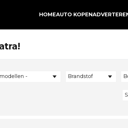
HOME
AUTO KOPEN
ADVERTERE
atra!
 modellen -
Brandstof
B
S