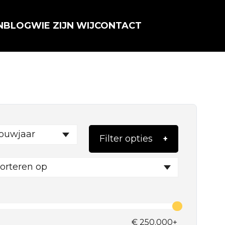
N
BLOG
WIE ZIJN WIJ
CONTACT
ouwjaar
Filter opties
orteren op
€
250.000+