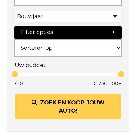
Bouwjaar
Filter opties
Uw budget
€
0
€
250.000+
ZOEK EN KOOP JOUW
AUTO!