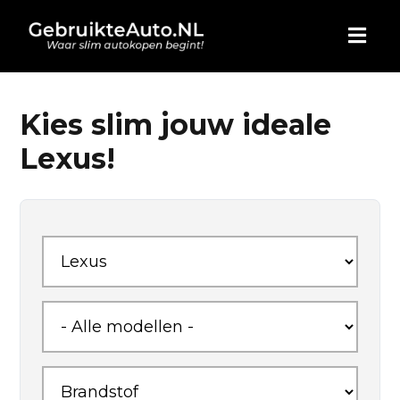
HOME
Kies slim jouw ideale
Lexus!
AUTO KOPEN
ADVERTEREN
BLOG
WIE ZIJN WIJ
CONTACT