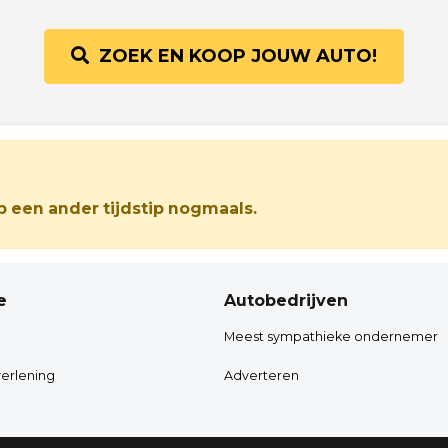
ZOEK EN KOOP JOUW AUTO!
 een ander tijdstip nogmaals.
e
Autobedrijven
Meest sympathieke ondernemer
erlening
Adverteren