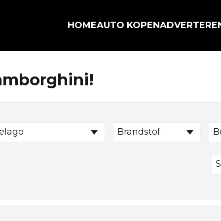
HOME
AUTO KOPEN
ADVERTERE
Lamborghini!
elago
Brandstof
B
S