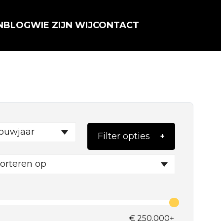
N
BLOG
WIE ZIJN WIJ
CONTACT
ouwjaar
Filter opties
orteren op
€
250.000+