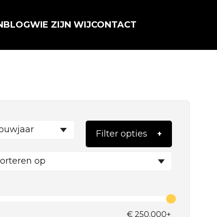
N
BLOG
WIE ZIJN WIJ
CONTACT
ouwjaar
Filter opties
orteren op
€
250.000+