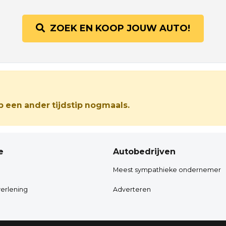
ZOEK EN KOOP JOUW AUTO!
 een ander tijdstip nogmaals.
e
Autobedrijven
Meest sympathieke ondernemer
erlening
Adverteren