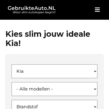
HOME
Kies slim jouw ideale
Kia!
AUTO KOPEN
ADVERTEREN
BLOG
WIE ZIJN WIJ
CONTACT