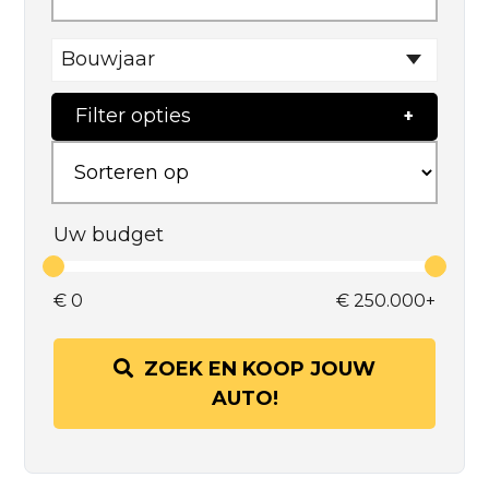
Bouwjaar
Filter opties
Uw budget
€
0
€
250.000+
ZOEK EN KOOP JOUW
AUTO!