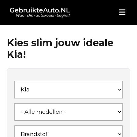
HOME
Kies slim jouw ideale
Kia!
AUTO KOPEN
ADVERTEREN
BLOG
WIE ZIJN WIJ
CONTACT