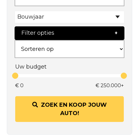
Bouwjaar
Filter opties
Uw budget
€
0
€
250.000+
ZOEK EN KOOP JOUW
AUTO!