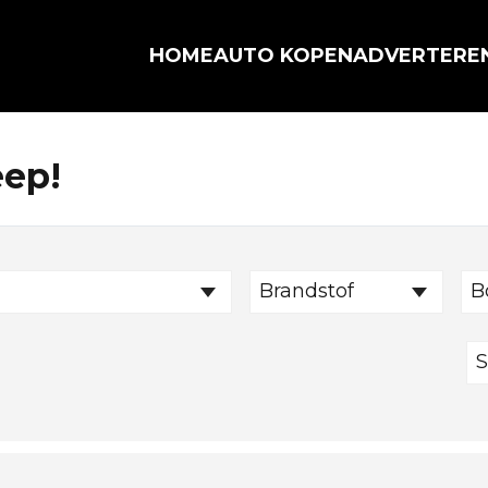
HOME
AUTO KOPEN
ADVERTERE
eep!
Brandstof
B
S