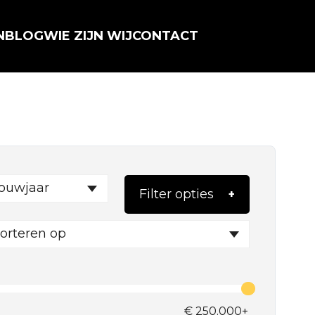
N
BLOG
WIE ZIJN WIJ
CONTACT
ouwjaar
Filter opties
orteren op
€
250.000+