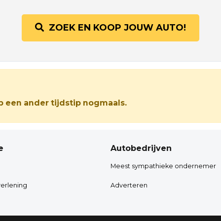
ZOEK EN KOOP JOUW AUTO!
 een ander tijdstip nogmaals.
e
Autobedrijven
Meest sympathieke ondernemer
erlening
Adverteren