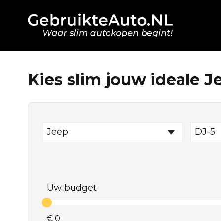
Kies slim jouw ideale J
Jeep
DJ-5
Uw budget
€
0