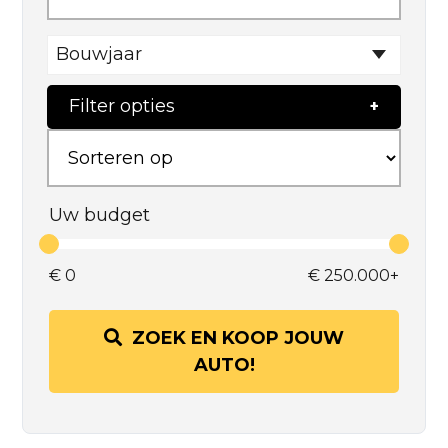
Bouwjaar
Filter opties
Uw budget
€
0
€
250.000+
ZOEK EN KOOP JOUW
AUTO!