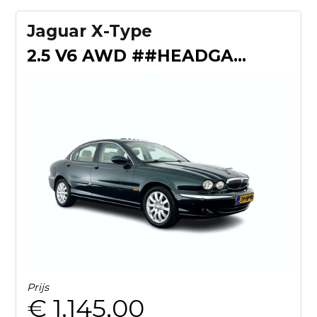
Jaguar X-Type
2.5 V6 AWD ##HEADGASKET LEAKING ##Aut. *SUNROOF | ECC | PDC
Prijs
€ 1.145,00