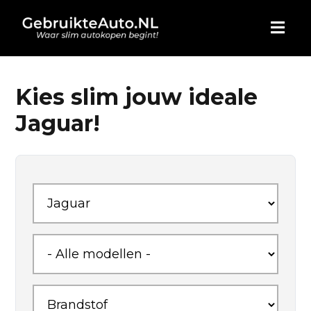
HOME
Kies slim jouw ideale
Jaguar!
AUTO KOPEN
ADVERTEREN
BLOG
WIE ZIJN WIJ
CONTACT