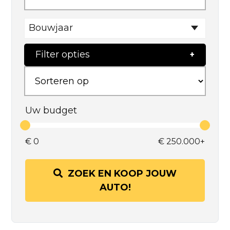
Bouwjaar
Filter opties
Uw budget
€
0
€
250.000+
ZOEK EN KOOP JOUW
AUTO!