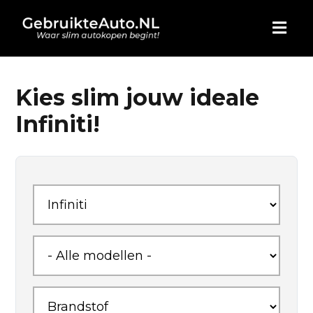
HOME
Kies slim jouw ideale
Infiniti!
AUTO KOPEN
ADVERTEREN
BLOG
WIE ZIJN WIJ
CONTACT