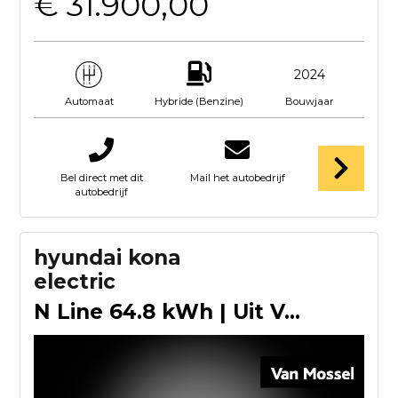
€ 31.900,00
2024
Hybride (Benzine)
Bouwjaar
Automaat
Bel direct met dit
Mail het autobedrijf
autobedrijf
hyundai kona
electric
N Line 64.8 kWh | Uit Voorraad Leverbaar | Apple Carplay/And