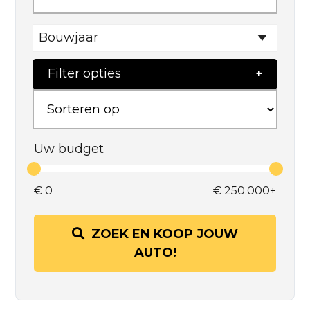
Bouwjaar
Filter opties
Uw budget
€
0
€
250.000+
ZOEK EN KOOP JOUW
AUTO!