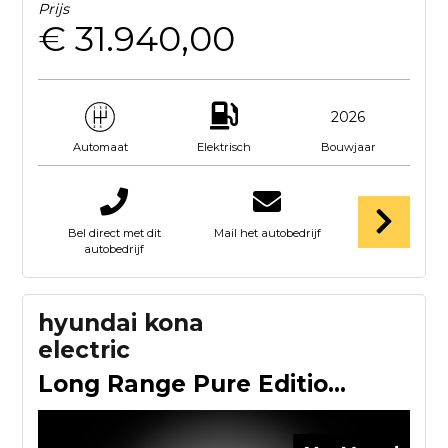
Prijs
€ 31.940,00
2026
Elektrisch
Bouwjaar
Automaat
Bel direct met dit
Mail het autobedrijf
autobedrijf
hyundai kona
electric
Long Range Pure Edition 64.8 kWh | Uit Voorraad Leverbaar |