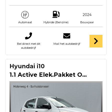
2024
Hybride (Benzine)
Bouwjaar
Automaat
Bel direct met dit
Mail het autobedrijf
autobedrijf
Hyundai i10
1.1 Active Elek.Pakket Orig.NL Zuinig Voll.Onderhouden APK 1