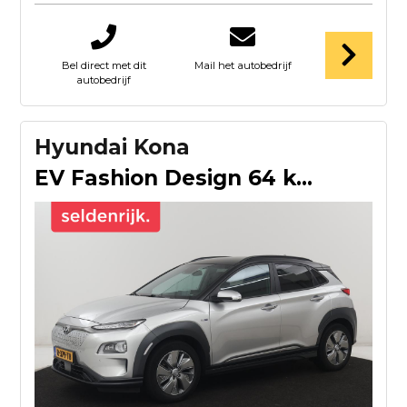
Bel direct met dit
Mail het autobedrijf
autobedrijf
Hyundai Kona
EV Fashion Design 64 kWh | SOH 94.6% | Leder | Head-up | Tre