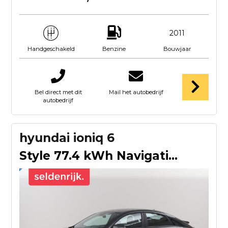
2011
Benzine
Bouwjaar
Handgeschakeld
Bel direct met dit
Mail het autobedrijf
autobedrijf
hyundai ioniq 6
Style 77.4 kWh Navigatie | SOH 93.9 % | Virtual display | Cl