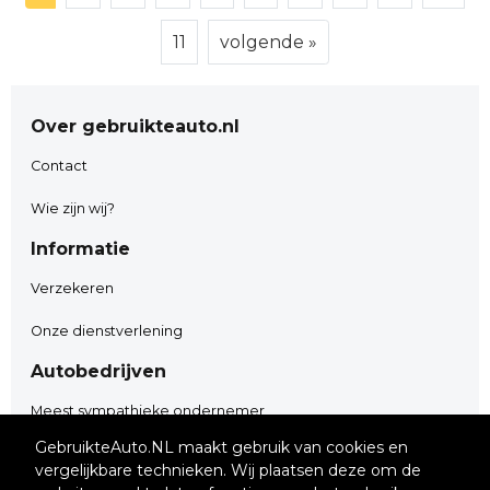
11
volgende »
Over gebruikteauto.nl
Contact
Wie zijn wij?
Informatie
Verzekeren
Onze dienstverlening
Autobedrijven
Meest sympathieke ondernemer
GebruikteAuto.NL maakt gebruik van cookies en
Adverteren
vergelijkbare technieken. Wij plaatsen deze om de