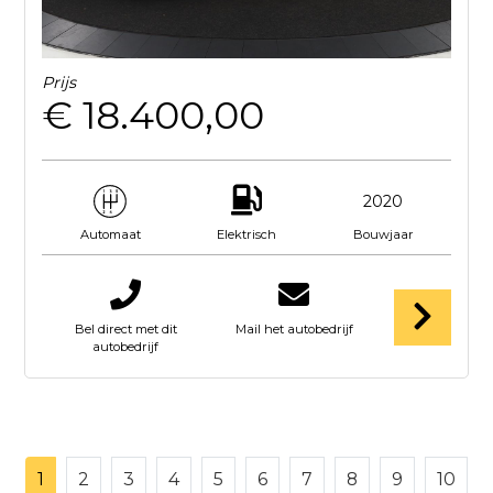
Prijs
€ 18.400,00
2020
Elektrisch
Bouwjaar
Automaat
Bel direct met dit
Mail het autobedrijf
autobedrijf
1
2
3
4
5
6
7
8
9
10