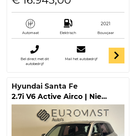
2021
Elektrisch
Bouwjaar
Automaat
Bel direct met dit
Mail het autobedrijf
autobedrijf
Hyundai Santa Fe
2.7i V6 Active Airco | Nieuw Apk | LMV | Nette auto