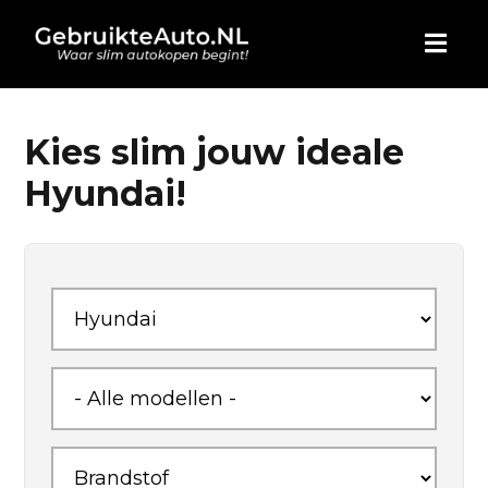
HOME
Kies slim jouw ideale
Hyundai!
AUTO KOPEN
ADVERTEREN
BLOG
WIE ZIJN WIJ
CONTACT