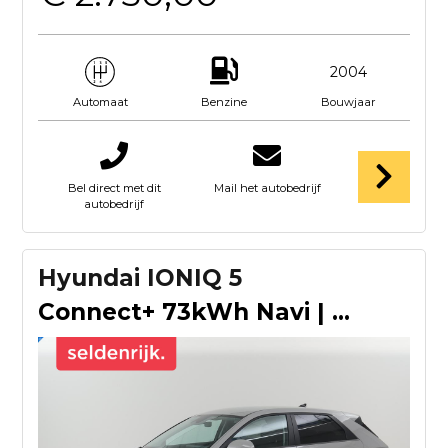
2004
Benzine
Bouwjaar
Automaat
Bel direct met dit
Mail het autobedrijf
autobedrijf
Hyundai IONIQ 5
Connect+ 73kWh Navi | Clima | SOH 95.2% | Half Leder | Camer