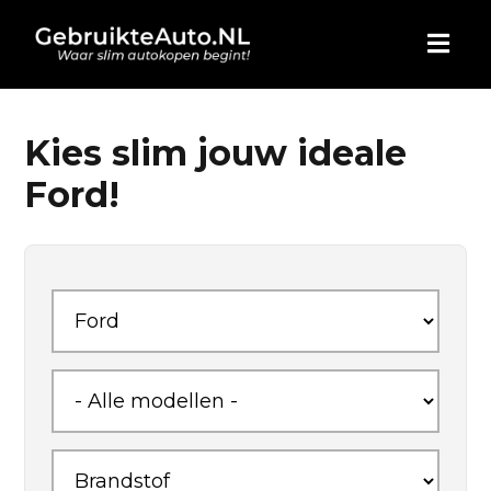
HOME
Kies slim jouw ideale
Ford!
AUTO KOPEN
ADVERTEREN
BLOG
WIE ZIJN WIJ
CONTACT