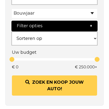
Bouwjaar
Filter opties
Uw budget
€
0
€
250.000+
ZOEK EN KOOP JOUW
AUTO!