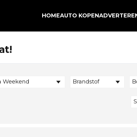
HOME
AUTO KOPEN
ADVERTERE
at!
a Weekend
Brandstof
B
S