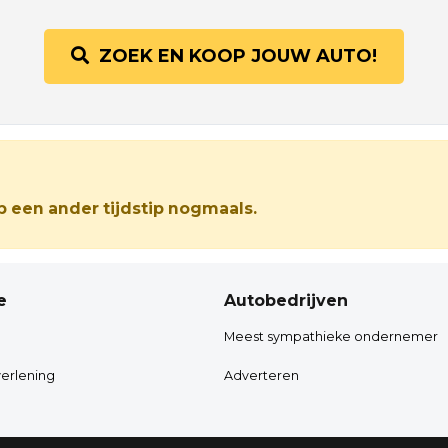
ZOEK EN KOOP JOUW AUTO!
 een ander tijdstip nogmaals.
e
Autobedrijven
Meest sympathieke ondernemer
erlening
Adverteren