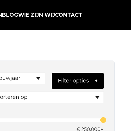
N
BLOG
WIE ZIJN WIJ
CONTACT
ouwjaar
Filter opties
orteren op
€
250.000+