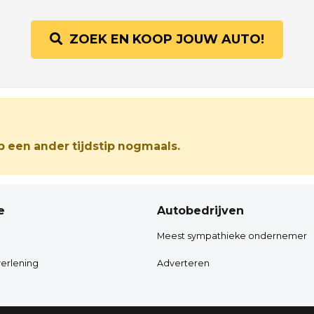
ZOEK EN KOOP JOUW AUTO!
 een ander tijdstip nogmaals.
e
Autobedrijven
Meest sympathieke ondernemer
erlening
Adverteren