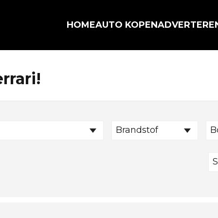
HOME
AUTO KOPEN
ADVERTERE
rrari!
Brandstof
B
S