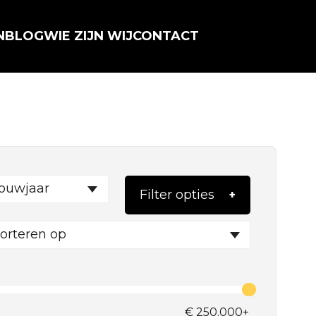
N
BLOG
WIE ZIJN WIJ
CONTACT
ouwjaar
Filter opties
orteren op
€
250.000+