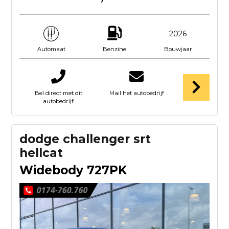
2026
Benzine
Bouwjaar
Automaat
Bel direct met dit
Mail het autobedrijf
autobedrijf
dodge challenger srt
hellcat
Widebody 727PK