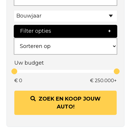
Bouwjaar
Filter opties
Uw budget
€
0
€
250.000+
ZOEK EN KOOP JOUW
AUTO!