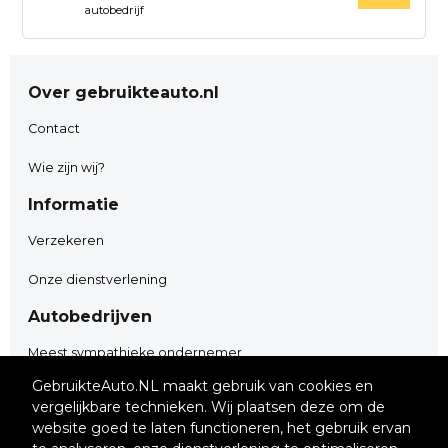
autobedrijf
Over gebruikteauto.nl
Contact
Wie zijn wij?
Informatie
Verzekeren
Onze dienstverlening
Autobedrijven
Meest sympathieke ondernemer
GebruikteAuto.NL maakt gebruik van cookies en
Adverteren
vergelijkbare technieken. Wij plaatsen deze om de
Garanties
website goed te laten functioneren, het gebruik ervan