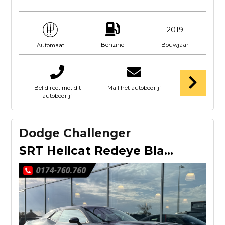
2019
Benzine
Bouwjaar
Automaat
Bel direct met dit
Mail het autobedrijf
autobedrijf
Dodge Challenger
SRT Hellcat Redeye Black Ghost 1 of 300 EXPORT PRICE