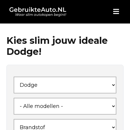
HOME
Kies slim jouw ideale
Dodge!
AUTO KOPEN
ADVERTEREN
BLOG
WIE ZIJN WIJ
CONTACT