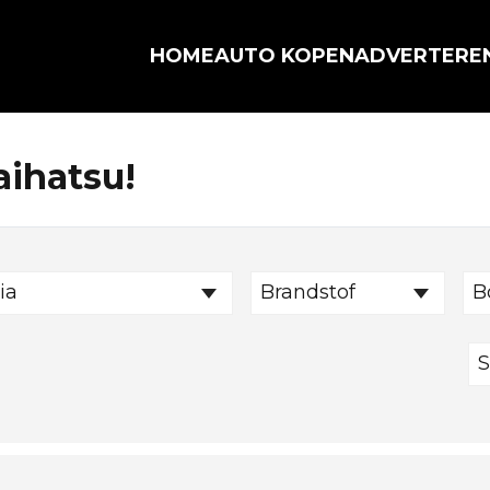
HOME
AUTO KOPEN
ADVERTERE
aihatsu!
ia
Brandstof
B
S