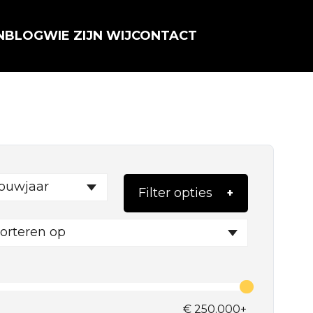
N
BLOG
WIE ZIJN WIJ
CONTACT
ouwjaar
Filter opties
orteren op
€
250.000+