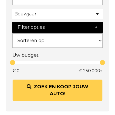
Bouwjaar
Filter opties
Uw budget
€
0
€
250.000+
ZOEK EN KOOP JOUW
AUTO!