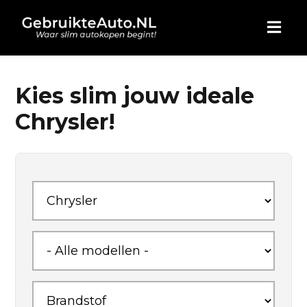
HOME
Kies slim jouw ideale
Chrysler!
AUTO KOPEN
ADVERTEREN
BLOG
WIE ZIJN WIJ
CONTACT