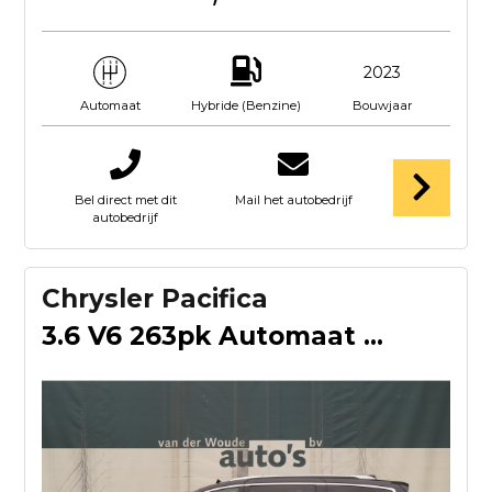
2023
Hybride (Benzine)
Bouwjaar
Automaat
Bel direct met dit
Mail het autobedrijf
autobedrijf
Chrysler Pacifica
3.6 V6 263pk Automaat 7-persoons -Full options-