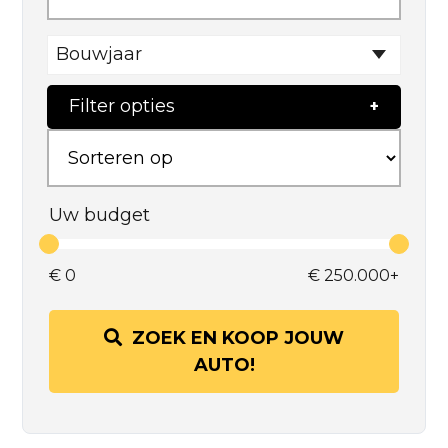
Bouwjaar
Filter opties
Uw budget
€
0
€
250.000+
ZOEK EN KOOP JOUW
AUTO!