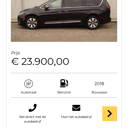
Prijs
€ 23.900,00
2018
Benzine
Bouwjaar
Automaat
Bel direct met dit
Mail het autobedrijf
autobedrijf