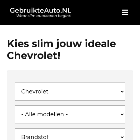
HOME
Kies slim jouw ideale
Chevrolet!
AUTO KOPEN
ADVERTEREN
BLOG
WIE ZIJN WIJ
CONTACT