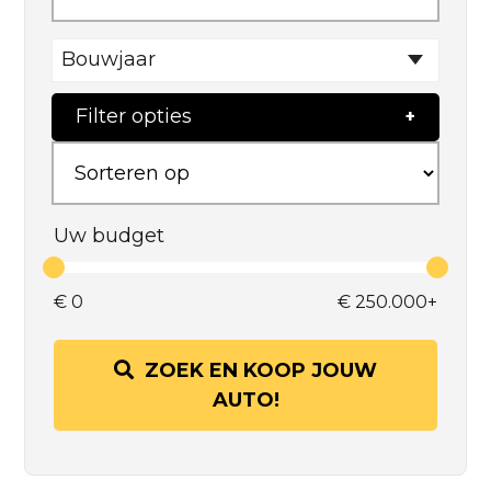
Bouwjaar
Filter opties
Uw budget
€
0
€
250.000+
ZOEK EN KOOP JOUW
AUTO!