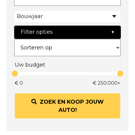
Bouwjaar
Filter opties
Uw budget
€
0
€
250.000+
ZOEK EN KOOP JOUW
AUTO!