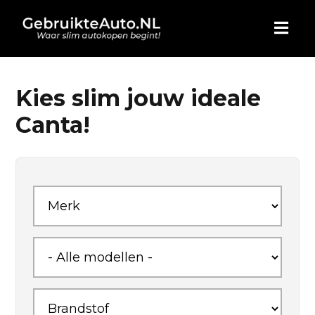
HOME
Kies slim jouw ideale
Canta!
AUTO KOPEN
ADVERTEREN
BLOG
WIE ZIJN WIJ
CONTACT