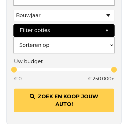
Bouwjaar
Filter opties
Uw budget
€
0
€
250.000+
ZOEK EN KOOP JOUW
AUTO!