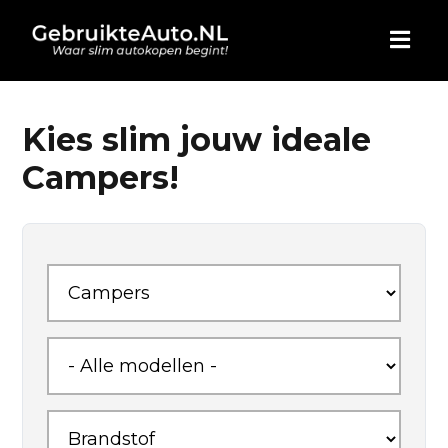
HOME
Kies slim jouw ideale
Campers!
AUTO KOPEN
ADVERTEREN
BLOG
WIE ZIJN WIJ
CONTACT