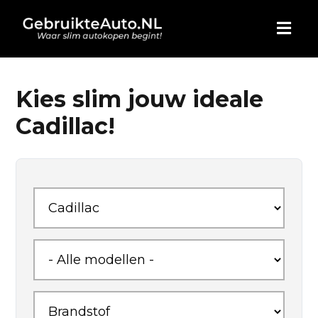
HOME
Kies slim jouw ideale
Cadillac!
AUTO KOPEN
ADVERTEREN
BLOG
WIE ZIJN WIJ
CONTACT