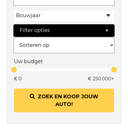
Bouwjaar
Filter opties
Uw budget
€
0
€
250.000+
ZOEK EN KOOP JOUW
AUTO!