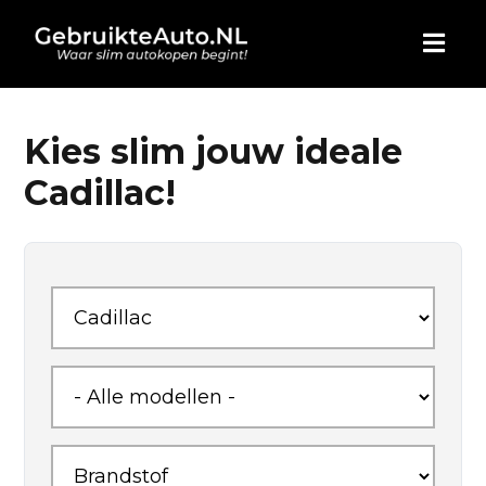
HOME
Kies slim jouw ideale
Cadillac!
AUTO KOPEN
ADVERTEREN
BLOG
WIE ZIJN WIJ
CONTACT