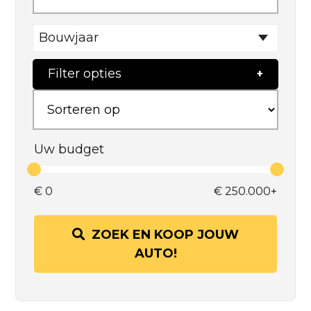
Bouwjaar
Filter opties
Uw budget
€
0
€
250.000+
ZOEK EN KOOP JOUW
AUTO!