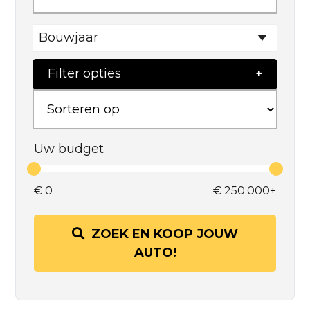
Bouwjaar
Filter opties
Uw budget
€
0
€
250.000+
ZOEK EN KOOP JOUW
AUTO!