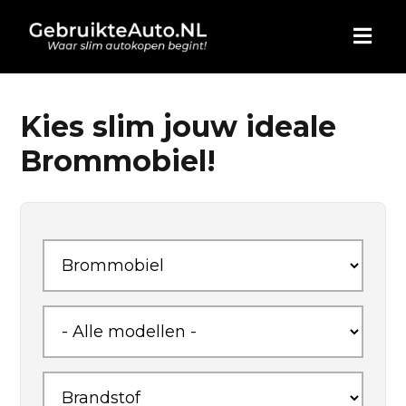
HOME
Kies slim jouw ideale
Brommobiel!
AUTO KOPEN
ADVERTEREN
BLOG
WIE ZIJN WIJ
CONTACT