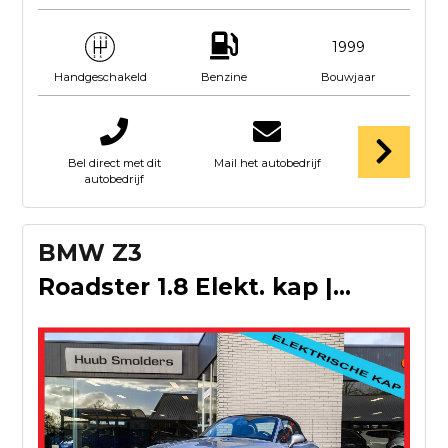
1999
Benzine
Bouwjaar
Handgeschakeld
Bel direct met dit
Mail het autobedrijf
autobedrijf
BMW Z3
Roadster 1.8 Elekt. kap |leer| lichtmetaaal