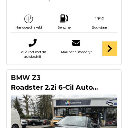
1996
Benzine
Bouwjaar
Handgeschakeld
Bel direct met dit
Mail het autobedrijf
autobedrijf
BMW Z3
Roadster 2.2i 6-Cil Automaat Sport Line Widebody