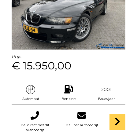
Prijs
€ 15.950,00
2001
Benzine
Bouwjaar
Automaat
Bel direct met dit
Mail het autobedrijf
autobedrijf