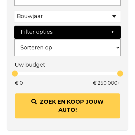
Bouwjaar
Filter opties
Uw budget
€
0
€
250.000+
ZOEK EN KOOP JOUW
AUTO!