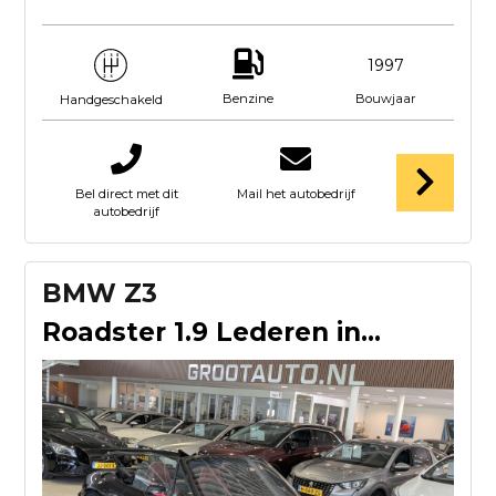
1997
Benzine
Bouwjaar
Handgeschakeld
Bel direct met dit
Mail het autobedrijf
autobedrijf
BMW Z3
Roadster 1.9 Lederen interieur, Stuurbekrachtiging