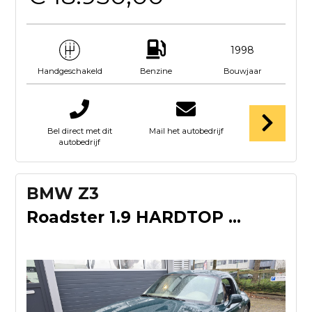
1998
Benzine
Bouwjaar
Handgeschakeld
Bel direct met dit
Mail het autobedrijf
autobedrijf
BMW Z3
Roadster 1.9 HARDTOP LEDER