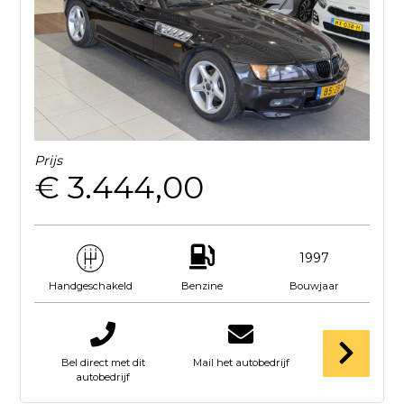
Prijs
€ 3.444,00
1997
Benzine
Bouwjaar
Handgeschakeld
Bel direct met dit
Mail het autobedrijf
autobedrijf