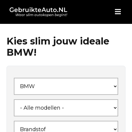
HOME
Kies slim jouw ideale
BMW!
AUTO KOPEN
ADVERTEREN
BLOG
WIE ZIJN WIJ
CONTACT