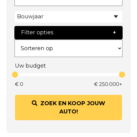
Bouwjaar
Filter opties
Uw budget
€
0
€
250.000+
ZOEK EN KOOP JOUW
AUTO!