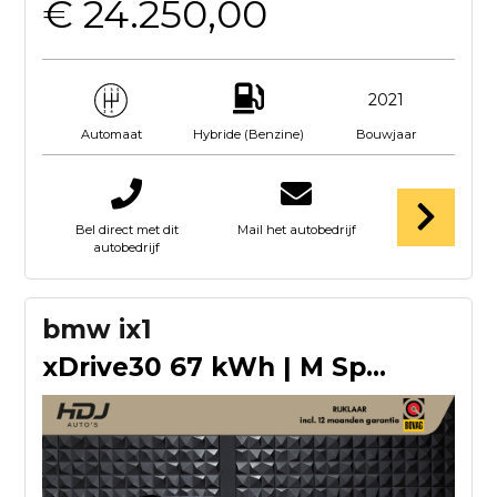
€ 24.250,00
2021
Hybride (Benzine)
Bouwjaar
Automaat
Bel direct met dit
Mail het autobedrijf
autobedrijf
bmw ix1
xDrive30 67 kWh | M Sport | 20"| HUD | H/K | Drive + | Park