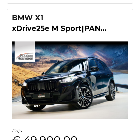
BMW X1
xDrive25e M Sport|PANO|TrkHk|LEDER|20''
Prijs
€ 49.900,00