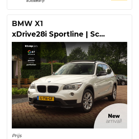
autobedrijf
BMW X1
xDrive28i Sportline | Schuifdak | Sportst. | Trekhk | Allsea
Prijs