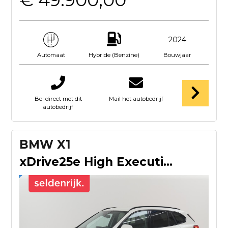
2024
Hybride (Benzine)
Bouwjaar
Automaat
Bel direct met dit
Mail het autobedrijf
autobedrijf
BMW X1
xDrive25e High Executive | SOH 85,2% | Half leder | Adaptive