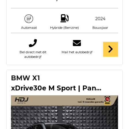
2024
Hybride (Benzine)
Bouwjaar
Automaat
Bel direct met dit
Mail het autobedrijf
autobedrijf
BMW X1
xDrive30e M Sport | Pano | 20"| Dirve Pro | HUD | H/K | Trek