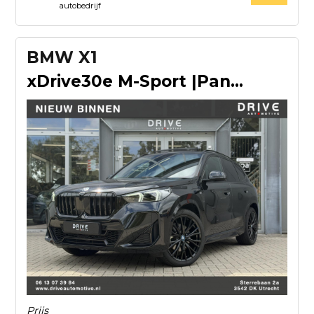
autobedrijf
BMW X1
xDrive30e M-Sport |Pano|H/K|Leer|Memory|Innovation|360Cam|AC
Prijs