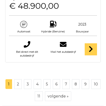
€ 48.900,00
2023
Hybride (Benzine)
Bouwjaar
Automaat
Bel direct met dit
Mail het autobedrijf
autobedrijf
1
2
3
4
5
6
7
8
9
10
11
volgende »