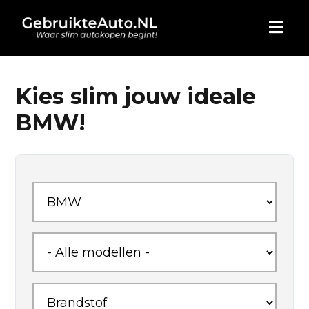
HOME
Kies slim jouw ideale
BMW!
AUTO KOPEN
ADVERTEREN
BLOG
WIE ZIJN WIJ
CONTACT