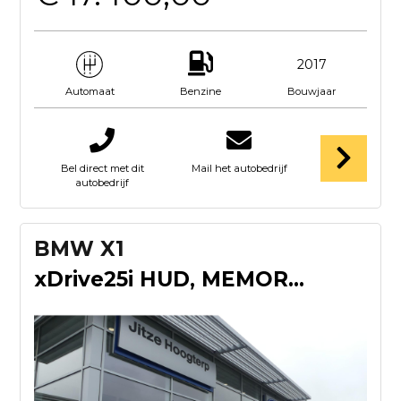
2017
Benzine
Bouwjaar
Automaat
Bel direct met dit
Mail het autobedrijf
autobedrijf
BMW X1
xDrive25i HUD, MEMORY, STOELVERWARMING, CRUISE, CLIMA, NAVI,