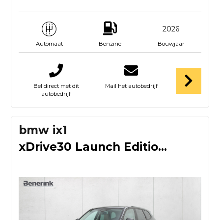
2026
Benzine
Bouwjaar
Automaat
Bel direct met dit
Mail het autobedrijf
autobedrijf
bmw ix1
xDrive30 Launch Edition | Leder | Achteruitrijcamera | Wides