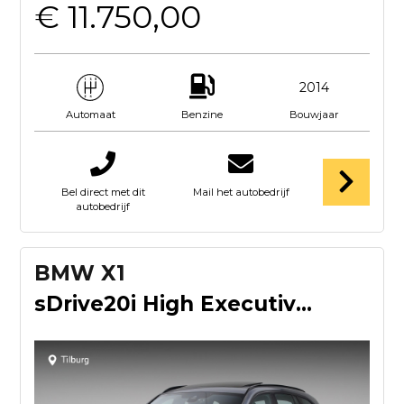
€ 11.750,00
2014
Benzine
Bouwjaar
Automaat
Bel direct met dit
Mail het autobedrijf
autobedrijf
BMW X1
sDrive20i High Executive Edition | Head-Up Display | Stoelve