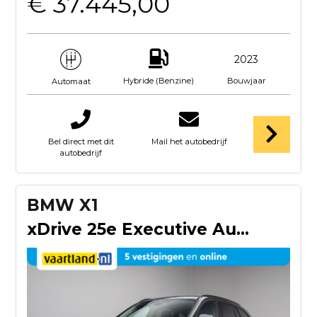
€ 37.445,00
2023
Hybride (Benzine)
Bouwjaar
Automaat
Bel direct met dit
Mail het autobedrijf
autobedrijf
BMW X1
xDrive 25e Executive Aut. [ Navi Leder Stoelverwarming ]