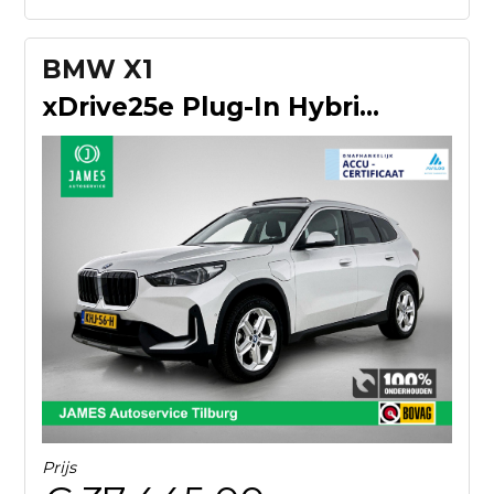
BMW X1
xDrive25e Plug-In Hybrid PANORAMADAK | EL. BED. STOEL | MASS
Prijs